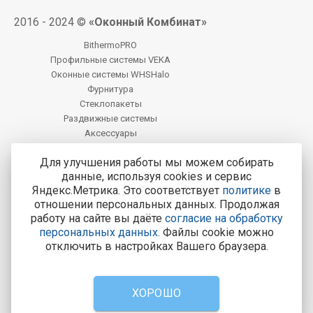
2016 - 2024 ©
«Оконный Комбинат»
BithermoPRO
Профильные системы VEKA
Оконные системы WHSHalo
Фурнитура
Стеклопакеты
Раздвижные системы
Аксессуары
Фацет
Для улучшения работы мы можем собирать
данные, используя cookies и сервис
Центральный офис продаж:
Яндекс.Метрика. Это соответствует
политике
в
Курск, Курск, ул. Карла Маркса, 77
отношении персональных данных. Продолжая
работу на сайте вы даёте
согласие на обработку
Тел.: 8-800-200-4221
персональных данных
. Файлы cookie можно
Все адреса и контакты
отключить в настройках Вашего браузера.
8-800-200-4221
Консультации и заказ пластиковых окон.
ХОРОШО
Вызвать замерщика