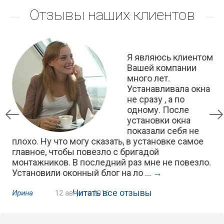
Отзывы наших клиентов
о
Я являюсь клиентом
Вашей компании
много лет.
Устанавливала окна
не сразу , а по
16
одному. После
установки окна
показали себя не
плохо. Ну что могу сказать, в установке самое
ре
ну
главное, чтобы повезло с бригадой
ра
монтажников. В последний раз мне не повезло.
Ещ
Установили оконный блог на ло ...
→
Вл
Читать все отзывы
Ирина
12 августа 2016