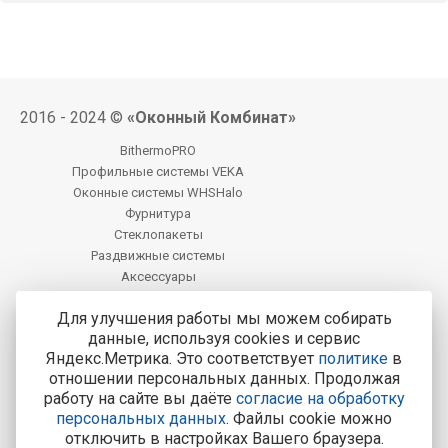
2016 - 2024 ©
«Оконный Комбинат»
BithermoPRO
Профильные системы VEKA
Оконные системы WHSHalo
Фурнитура
Стеклопакеты
Раздвижные системы
Аксессуары
Фацет
Для улучшения работы мы можем собирать
данные, используя cookies и сервис
Центральный офис продаж:
Яндекс.Метрика. Это соответствует
политике
в
Курск, Курск, ул. Карла Маркса, 77
отношении персональных данных. Продолжая
работу на сайте вы даёте
согласие на обработку
Тел.: 8-800-200-4221
персональных данных
. Файлы cookie можно
Все адреса и контакты
отключить в настройках Вашего браузера.