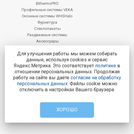
BithermoPRO
Профильные системы VEKA
Оконные системы WHSHalo
Фурнитура
Стеклопакеты
Раздвижные системы
Аксессуары
Фацет
Для улучшения работы мы можем собирать
данные, используя cookies и сервис
Центральный офис продаж:
Яндекс.Метрика. Это соответствует
политике
в
Курск, Курск, ул. Карла Маркса, 77
отношении персональных данных. Продолжая
работу на сайте вы даёте
согласие на обработку
Тел.: 8-800-200-4221
персональных данных
. Файлы cookie можно
Все адреса и контакты
отключить в настройках Вашего браузера.
8-800-200-4221
Консультации и заказ пластиковых окон.
ХОРОШО
Вызвать замерщика