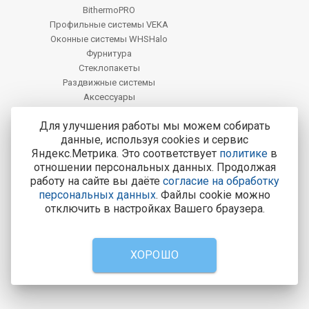
BithermoPRO
Профильные системы VEKA
Оконные системы WHSHalo
Фурнитура
Стеклопакеты
Раздвижные системы
Аксессуары
Фацет
Для улучшения работы мы можем собирать
данные, используя cookies и сервис
Центральный офис продаж:
Яндекс.Метрика. Это соответствует
политике
в
Курск, Курск, ул. Карла Маркса, 77
отношении персональных данных. Продолжая
работу на сайте вы даёте
согласие на обработку
Тел.: 8-800-200-4221
персональных данных
. Файлы cookie можно
Все адреса и контакты
отключить в настройках Вашего браузера.
8-800-200-4221
Консультации и заказ пластиковых окон.
ХОРОШО
Вызвать замерщика