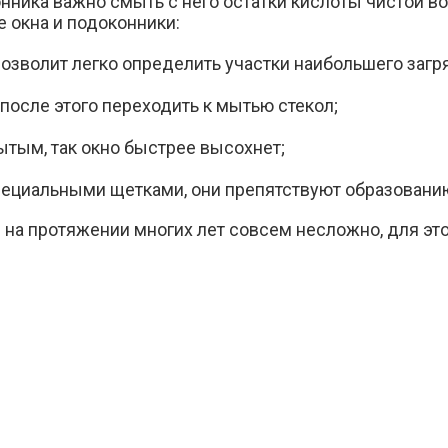
нника важно смыть с него остатки кислоты чистой во
е окна и подоконники
:
озволит легко определить участки наибольшего загря
 после этого переходить к мытью стекол;
рытым, так окно быстрее высохнет;
пециальными щетками, они препятствуют образовани
 на протяжении многих лет совсем несложно, для эт