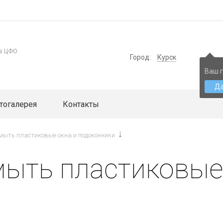
 в ЦФО
Город:
Курск
Ваш г
Д
тогалерея
Контакты
мыть пластиковые окна и подоконники
мыть пластиковые