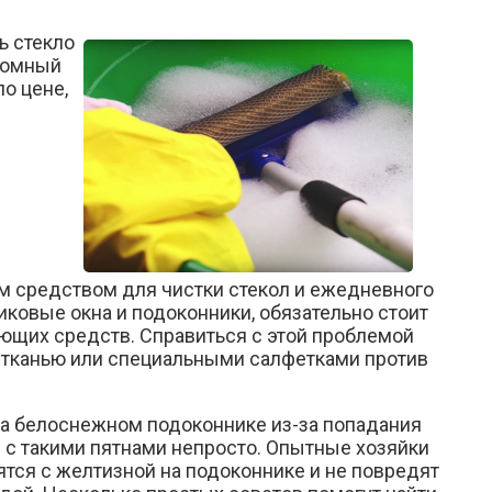
дь стекло
громный
о цене,
м средством для чистки стекол и ежедневного
иковые окна и подоконники
, обязательно стоит
ющих средств. Справиться с этой проблемой
й тканью или специальными салфетками против
на белоснежном подоконнике из-за попадания
ся с такими пятнами непросто. Опытные хозяйки
тся с желтизной на подоконнике и не повредят