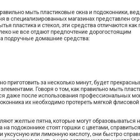
правильно мыть пластиковые окна и подоконники
, ве
дня в специализированных магазинах представлен о
я пластика и стекол, эти средства отличаются как п
далеко не все отдают предпочтение дорогостоящим
на подручные домашние средства:
 приготовить за несколько минут, будет прекрасны
элементами. Говоря о том,
как правильно мыть пласт
ться даже после использования профессиональных мо
одоконника их необходимо протереть мягкой флисово
ляют желтые пятна, которые могут образовываться 
гда на подоконнике стоят горшки с цветами, справить
 уксусную или лимонную кислоту, они быстро справя