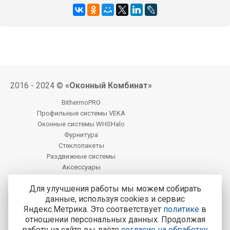
2016 - 2024 ©
«Оконный Комбинат»
BithermoPRO
Профильные системы VEKA
Оконные системы WHSHalo
Фурнитура
Стеклопакеты
Раздвижные системы
Аксессуары
Фацет
Для улучшения работы мы можем собирать
данные, используя cookies и сервис
Центральный офис продаж:
Яндекс.Метрика. Это соответствует
политике
в
Курск, Курск, ул. Карла Маркса, 77
отношении персональных данных. Продолжая
работу на сайте вы даёте
согласие на обработку
Тел.: 8-800-200-4221