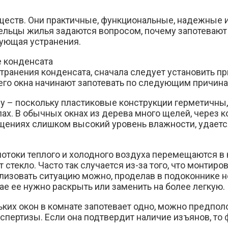
ществ. Они практичные, функциональные, надежные 
ельцы жилья задаются вопросом, почему запотевают
бующая устранения.
 конденсата
транения конденсата, сначала следует установить п
сего окна начинают запотевать по следующим причина
 – поскольку пластиковые конструкции герметичны, 
клах. В обычных окнах из дерева много щелей, через 
мещениях слишком высокий уровень влажности, удает
отоки теплого и холодного воздуха перемещаются в 
 стекло. Часто так случается из-за того, что монтир
ализовать ситуацию можно, проделав в подоконнике 
ае ее нужно раскрыть или заменить на более легкую.
ьких окон в комнате запотевает одно, можно предпол
спертизы. Если она подтвердит наличие изъянов, то