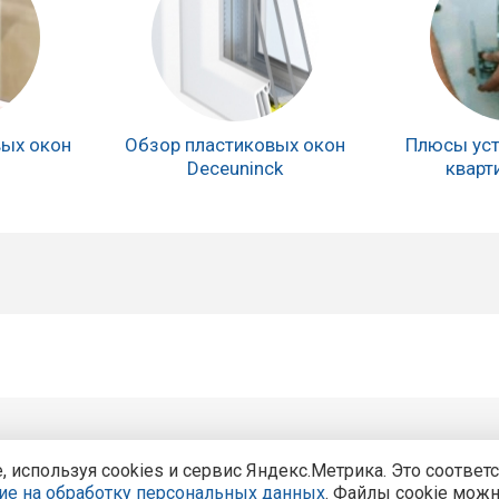
вых окон
Обзор пластиковых окон
Плюсы уст
Deceuninck
кварт
Центральный офис продаж:
Курск, Курск, ул. Карла Ма
используя cookies и сервис Яндекс.Метрика. Это соответ
 компании
ие на обработку персональных данных
. Файлы cookie можн