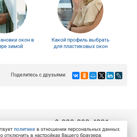
ановки окон в
Какой профиль выбрать
ире зимой
для пластиковых окон
Поделитесь с друзьями:
8-800-200-4221
ркса, 77
ствует
политике
в отношении персональных данных.
Консультации и заказ пластиковых окон.
о отключить в настройках Вашего браузера.