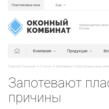
Пластиковые окна
Еще
Производитель окон
России
Компания
Продукция
Фо
Главная страница
Статьи
Запотевают пластиковые окна: во
Запотевают пла
причины