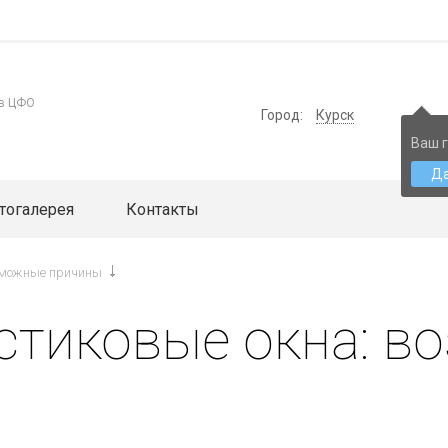
 в ЦФО
Город:
Курск
Ваш г
Д
тогалерея
Контакты
зможные причины
стиковые окна: 