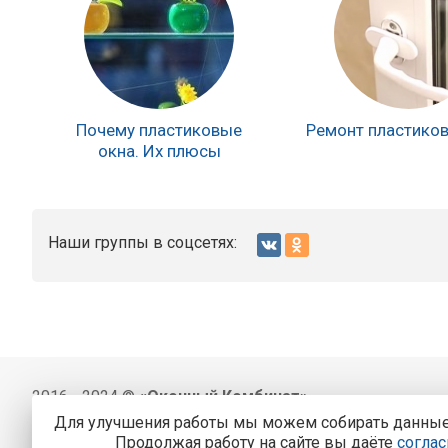
Почему пластиковые
Ремонт пластико
окна. Их плюсы
Наши группы в соцсетях:
2016 - 2024 ©
«Оконный Комбинат»
Для улучшения работы мы можем собирать данные, 
BithermoPRO
О
Продолжая работу на сайте вы даёте
соглас