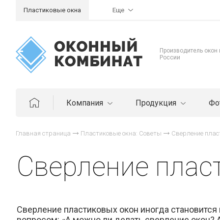
Пластиковые окна
Еще
Производитель окон
России
Компания
Продукция
Фо
Главная страница
Пластиковые окна: Советы
Сверление плас
Сверление плас
Сверление пластиковых окон иногда становится
вопросом: «А можно ли делать сверление окон? А