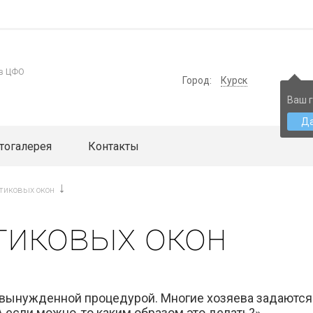
 в ЦФО
Город:
Курск
Ваш г
Д
тогалерея
Контакты
тиковых окон
тиковых окон
 вынужденной процедурой. Многие хозяева задаются
 если можно, то каким образом это делать?».