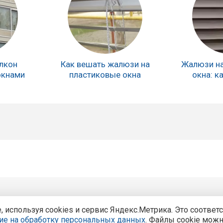
алкон
Как вешать жалюзи на
Жалюзи на
окнами
пластиковые окна
окна: к
Центральный офис продаж:
Курск, Курск, ул. Карла Ма
используя cookies и сервис Яндекс.Метрика. Это соответ
 компании
ие на обработку персональных данных
. Файлы cookie можн