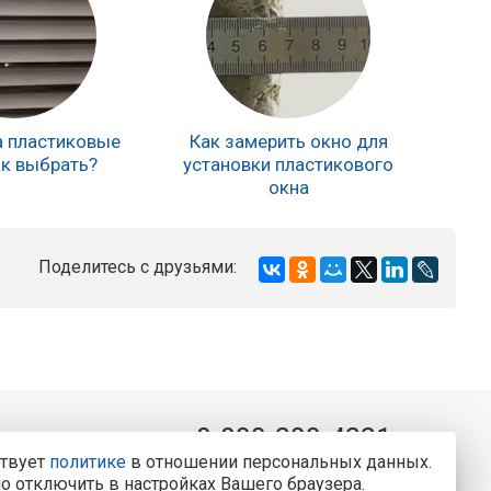
 пластиковые
Как замерить окно для
ак выбрать?
установки пластикового
окна
Поделитесь с друзьями:
8-800-200-4221
ркса, 77
ствует
политике
в отношении персональных данных.
Консультации и заказ пластиковых окон.
о отключить в настройках Вашего браузера.